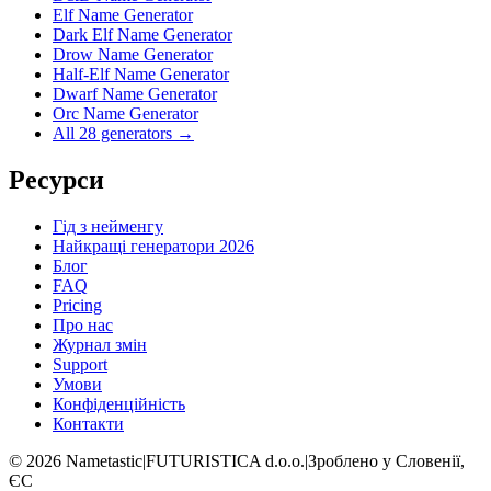
Elf Name Generator
Dark Elf Name Generator
Drow Name Generator
Half-Elf Name Generator
Dwarf Name Generator
Orc Name Generator
All 28 generators →
Ресурси
Гід з нейменгу
Найкращі генератори 2026
Блог
FAQ
Pricing
Про нас
Журнал змін
Support
Умови
Конфіденційність
Контакти
©
2026
Nametastic
|
FUTURISTICA d.o.o.
|
Зроблено у Словенії,
ЄС