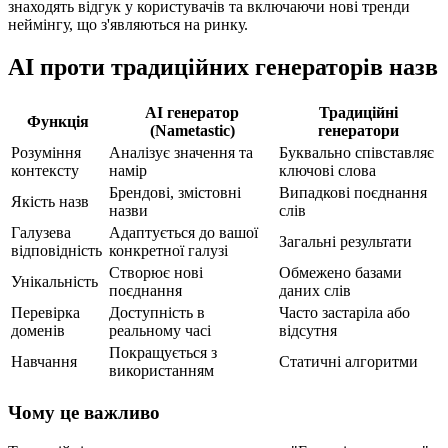
знаходять відгук у користувачів та включаючи нові тренди
неймінгу, що з'являються на ринку.
AI проти традиційних генераторів назв
AI генератор
Традиційні
Функція
(Nametastic)
генератори
Розуміння
Аналізує значення та
Буквально співставляє
контексту
намір
ключові слова
Брендові, змістовні
Випадкові поєднання
Якість назв
назви
слів
Галузева
Адаптується до вашої
Загальні результати
відповідність
конкретної галузі
Створює нові
Обмежено базами
Унікальність
поєднання
даних слів
Перевірка
Доступність в
Часто застаріла або
доменів
реальному часі
відсутня
Покращується з
Навчання
Статичні алгоритми
використанням
Чому це важливо