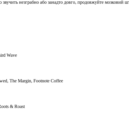
кщо звучить незграбно або занадто довго, продовжуйте мозковий 
hird Wave
wed, The Margin, Footnote Coffee
Roots & Roast