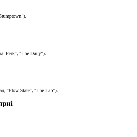
"Stumptown").
l Perk", "The Daily").
д, "Flow State", "The Lab").
ярні