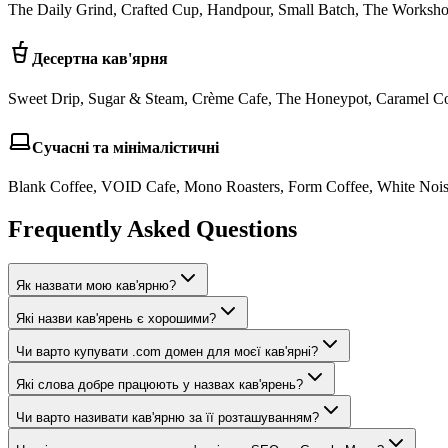
The Daily Grind, Crafted Cup, Handpour, Small Batch, The Worksho
Десертна кав'ярня
Sweet Drip, Sugar & Steam, Crème Cafe, The Honeypot, Caramel Co
Сучасні та мінімалістичні
Blank Coffee, VOID Cafe, Mono Roasters, Form Coffee, White Nois
Frequently Asked Questions
Як назвати мою кав'ярню?
Які назви кав'ярень є хорошими?
Чи варто купувати .com домен для моєї кав'ярні?
Які слова добре працюють у назвах кав'ярень?
Чи варто називати кав'ярню за її розташуванням?