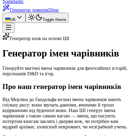
Nametastic
Генератор доменів
Ціни
UK
Toggle theme
Генератор назв на основі ШІ
Генератор
імен чарівників
Генеруйте магічні імена чарівників для фентезійних історій,
персонажів D&D та ігор.
Про наш генератор імен чарівників
Від Мерліна до Ґандальфа великі імена чарівників мають
спільну рису: вони звучать давніми, вченими й трохи
відірваними від буденної мови. Наш ШІ генерує імена
чарівників з такою самою вагою — імена, що пасують
потертим книгам заклять і дверям веж, чи потрібен вам
мудрий архімаг, зловісний некромант, чи незграбний учень.