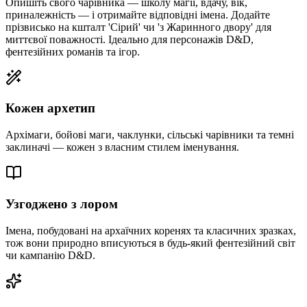
Опишіть свого чарівника — школу магії, вдачу, вік,
приналежність — і отримайте відповідні імена. Додайте
прізвисько на кшталт 'Сірий' чи 'з Жаринного двору' для
миттєвої поважності. Ідеально для персонажів D&D,
фентезійних романів та ігор.
Кожен архетип
Архімаги, бойові маги, чаклунки, сільські чарівники та темні
заклиначі — кожен з власним стилем іменування.
Узгоджено з лором
Імена, побудовані на архаїчних коренях та класичних зразках,
тож вони природно вписуються в будь-який фентезійний світ
чи кампанію D&D.