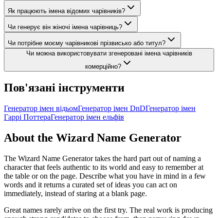
Як працюють імена відомих чарівників?
Чи генерує він жіночі імена чарівниць?
Чи потрібне моєму чарівникові прізвисько або титул?
Чи можна використовувати згенеровані імена чарівників
комерційно?
Пов'язані інструменти
Генератор імен відьом
Генератор імен DnD
Генератор імен
Гаррі Поттера
Генератор імен ельфів
About the Wizard Name Generator
The Wizard Name Generator takes the hard part out of naming a
character that feels authentic to its world and easy to remember at
the table or on the page. Describe what you have in mind in a few
words and it returns a curated set of ideas you can act on
immediately, instead of staring at a blank page.
Great names rarely arrive on the first try. The real work is producing