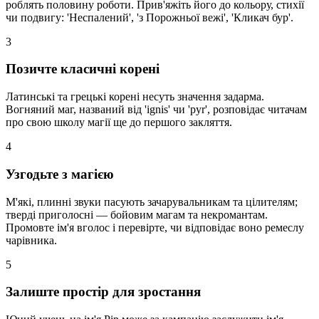
роблять половину роботи. Прив'яжіть його до кольору, стихії
чи подвигу: 'Неспалений', 'з Порожньої вежі', 'Кликач бур'.
3
Позичте класичні корені
Латинські та грецькі корені несуть значення задарма.
Вогняний маг, названий від 'ignis' чи 'pyr', розповідає читачам
про свою школу магії ще до першого закляття.
4
Узгодьте з магією
М'які, плинні звуки пасують зачарувальникам та цілителям;
тверді приголосні — бойовим магам та некромантам.
Промовте ім'я вголос і перевірте, чи відповідає воно ремеслу
чарівника.
5
Залиште простір для зростання