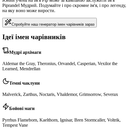
Юний учень на ім'я Pip може за кампанію заслужити ім'я
Piprandel Мудрий. Подумайте і про скромне ім'я, і про легенду,
на яку воно може вирости.
Спробуйте наш генератор імен чарівників зараз
Ідеї імен чарівників
Мудрі архімаги
Aldemar the Gray, Theronius, Orvandel, Casperian, Vexilor the
Learned, Mendrellan
Темні чаклуни
Malverick, Zarthus, Noctaris, Vhaldemor, Grimsorrow, Severax
Бойові маги
Pyrrhus Flameborn, Kaelthorn, Ignisar, Bren Stormcaller, Voltrik,
Tempest Vane