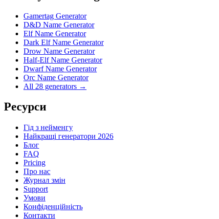
Gamertag Generator
D&D Name Generator
Elf Name Generator
Dark Elf Name Generator
Drow Name Generator
Half-Elf Name Generator
Dwarf Name Generator
Orc Name Generator
All 28 generators →
Ресурси
Гід з нейменгу
Найкращі генератори 2026
Блог
FAQ
Pricing
Про нас
Журнал змін
Support
Умови
Конфіденційність
Контакти