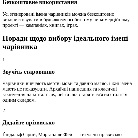
Безкоштовне використання
Усі згенеровані імена чарівників можна безкоштовно
використовувати в будь-якому особистому чи комерційному
проєкті — кампаніях, книгах, іграх.
Поради щодо вибору ідеального імені
чарівника
1
Звучіть старовинно
Чарівники вивчають мертві мови та давню магію, і їхні імена
мають це показувати. Архаїчні написання та класичні
закінчення на кшталт -us, -iel та -ara старять ім'я на століття
одним складом.
2
Додайте прізвисько
Ґандальф Сірий, Морґана ле Фей — титул чи прізвисько