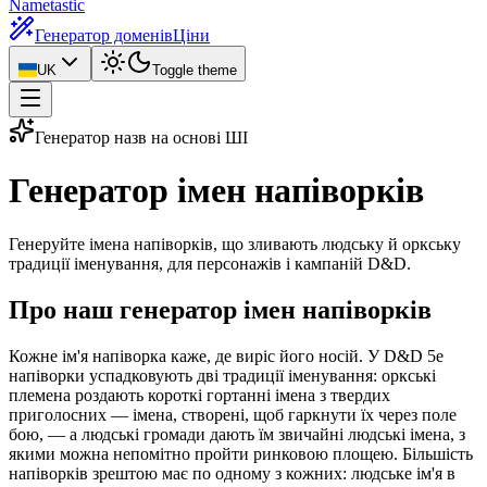
Nametastic
Генератор доменів
Ціни
UK
Toggle theme
Генератор назв на основі ШІ
Генератор
імен напіворків
Генеруйте імена напіворків, що зливають людську й оркську
традиції іменування, для персонажів і кампаній D&D.
Про наш генератор імен напіворків
Кожне ім'я напіворка каже, де виріс його носій. У D&D 5e
напіворки успадковують дві традиції іменування: оркські
племена роздають короткі гортанні імена з твердих
приголосних — імена, створені, щоб гаркнути їх через поле
бою, — а людські громади дають їм звичайні людські імена, з
якими можна непомітно пройти ринковою площею. Більшість
напіворків зрештою має по одному з кожних: людське ім'я в