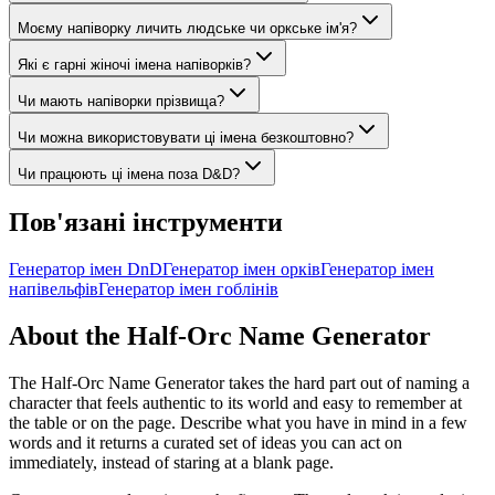
Моєму напіворку личить людське чи оркське ім'я?
Які є гарні жіночі імена напіворків?
Чи мають напіворки прізвища?
Чи можна використовувати ці імена безкоштовно?
Чи працюють ці імена поза D&D?
Пов'язані інструменти
Генератор імен DnD
Генератор імен орків
Генератор імен
напівельфів
Генератор імен гоблінів
About the Half-Orc Name Generator
The Half-Orc Name Generator takes the hard part out of naming a
character that feels authentic to its world and easy to remember at
the table or on the page. Describe what you have in mind in a few
words and it returns a curated set of ideas you can act on
immediately, instead of staring at a blank page.