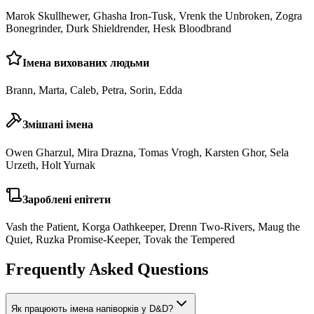
Marok Skullhewer, Ghasha Iron-Tusk, Vrenk the Unbroken, Zogra
Bonegrinder, Durk Shieldrender, Hesk Bloodbrand
Імена вихованих людьми
Brann, Marta, Caleb, Petra, Sorin, Edda
Змішані імена
Owen Gharzul, Mira Drazna, Tomas Vrogh, Karsten Ghor, Sela
Urzeth, Holt Yurnak
Зароблені епітети
Vash the Patient, Korga Oathkeeper, Drenn Two-Rivers, Maug the
Quiet, Ruzka Promise-Keeper, Tovak the Tempered
Frequently Asked Questions
Як працюють імена напіворків у D&D?