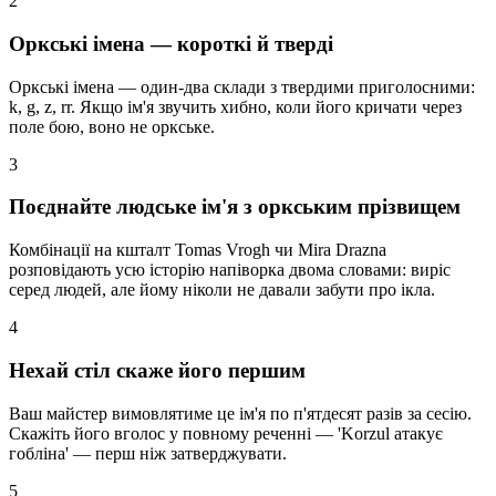
2
Оркські імена — короткі й тверді
Оркські імена — один-два склади з твердими приголосними:
k, g, z, rr. Якщо ім'я звучить хибно, коли його кричати через
поле бою, воно не оркське.
3
Поєднайте людське ім'я з оркським прізвищем
Комбінації на кшталт Tomas Vrogh чи Mira Drazna
розповідають усю історію напіворка двома словами: виріс
серед людей, але йому ніколи не давали забути про ікла.
4
Нехай стіл скаже його першим
Ваш майстер вимовлятиме це ім'я по п'ятдесят разів за сесію.
Скажіть його вголос у повному реченні — 'Korzul атакує
гобліна' — перш ніж затверджувати.
5