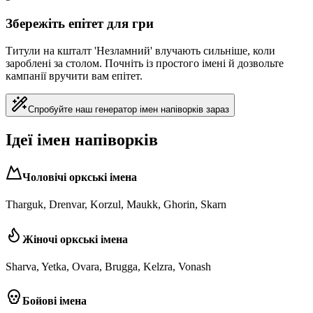
Збережіть епітет для гри
Титули на кшталт 'Незламний' влучають сильніше, коли
зароблені за столом. Почніть із простого імені й дозвольте
кампанії вручити вам епітет.
Спробуйте наш генератор імен напіворків зараз
Ідеї імен напіворків
Чоловічі оркські імена
Tharguk, Drenvar, Korzul, Maukk, Ghorin, Skarn
Жіночі оркські імена
Sharva, Yetka, Ovara, Brugga, Kelzra, Vonash
Бойові імена