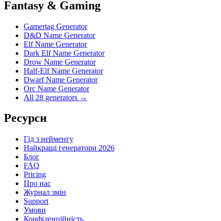
Fantasy & Gaming
Gamertag Generator
D&D Name Generator
Elf Name Generator
Dark Elf Name Generator
Drow Name Generator
Half-Elf Name Generator
Dwarf Name Generator
Orc Name Generator
All 28 generators →
Ресурси
Гід з нейменгу
Найкращі генератори 2026
Блог
FAQ
Pricing
Про нас
Журнал змін
Support
Умови
Конфіденційність