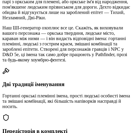
парі з оркським для племені, або оркське ім'я від народження,
пом'якшене людським прізвиськом для дороги. Дехто відкидає
обидва й відгукується лише на зароблений епітет — Тихий,
Незламний, Дві-Ріки.
Наш ШІ-генератор охоплює все це. Скажіть, як виховували
вашого персонажа — оркська твердиня, людське місто,
караван між ними — і він видасть відповідні імена: гортанні
племінні, людські з гострим краєм, змішані комбінації та
зароблені епітети. Створені для персонажів гравців і NPC у
D&D 5e, ці імена так само добре працюють у Pathfinder, прозі
та будь-якому хоумбрю-фентезі.
Дві традиції іменування
Гортанні оркські племінні імена, прості людські особисті імена
та змішані комбінації, які більшість напіворків насправді й
носить.
Передісторія в комплекті