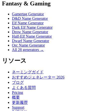
Fantasy & Gaming
Gamertag Generator
D&D Name Generator
Elf Name Generator
Dark Elf Name Generator
Drow Name Generator
Half-Elf Name Generator
Dwarf Name Generator
Orc Name Generator
All 28 generators →
リソース
ネーミングガイド
おすすめジェネレーター 2026
ブログ
よくある質問
Pricing
概要
更新履歴
Support