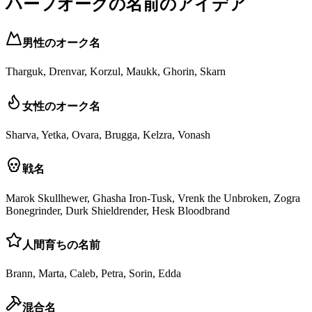
ハーフオークの名前のアイデア
男性のオーク名
Tharguk, Drenvar, Korzul, Maukk, Ghorin, Skarn
女性のオーク名
Sharva, Yetka, Ovara, Brugga, Kelzra, Vonash
戦名
Marok Skullhewer, Ghasha Iron-Tusk, Vrenk the Unbroken, Zogra
Bonegrinder, Durk Shieldrender, Hesk Bloodbrand
人間育ちの名前
Brann, Marta, Caleb, Petra, Sorin, Edda
混合名