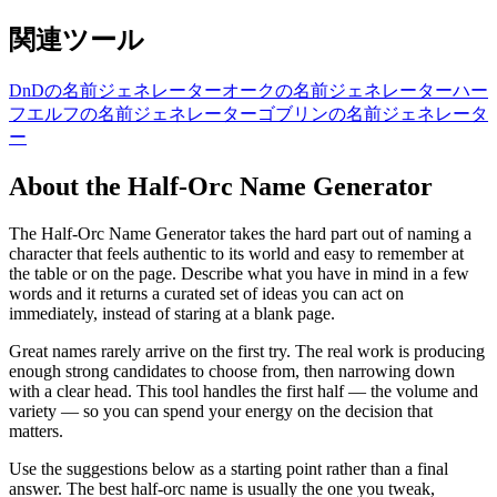
関連ツール
DnDの名前ジェネレーター
オークの名前ジェネレーター
ハー
フエルフの名前ジェネレーター
ゴブリンの名前ジェネレータ
ー
About the Half-Orc Name Generator
The Half-Orc Name Generator takes the hard part out of naming a
character that feels authentic to its world and easy to remember at
the table or on the page. Describe what you have in mind in a few
words and it returns a curated set of ideas you can act on
immediately, instead of staring at a blank page.
Great names rarely arrive on the first try. The real work is producing
enough strong candidates to choose from, then narrowing down
with a clear head. This tool handles the first half — the volume and
variety — so you can spend your energy on the decision that
matters.
Use the suggestions below as a starting point rather than a final
answer. The best half-orc name is usually the one you tweak,