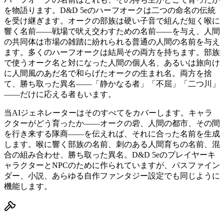
を物語ります。D&D 5eのハーフオークは二つの命名の伝統
を受け継ぎます。オークの部族は硬い子音で組んだ短く喉に
響く名前——戦場で吠え交わすための名前——を与え、人間
の共同体は市場の雑踏に紛れられる普通の人間の名前を与え
ます。多くのハーフオークは結局その両方を持ちます。部族
で使うオーク名と対になった人間の個人名、あるいは旅向け
に人間風のあだ名で和らげたオークの生まれ名。両方を捨
て、勝ち取った異名——「静かなる者」「不屈」「二つ川」
——だけに応える者もいます。
当AIジェネレーターはそのすべてをカバーします。キャラ
クターがどう育ったか——オークの砦、人間の都市、その間
を行き来する隊商——を伝えれば、それに合った名前を生成
します。喉に響く部族の名前、刺のある人間育ちの名前、混
合の組み合わせ、勝ち取った異名。D&D 5eのプレイヤーキ
ャラクターとNPCのために作られていますが、パスファイン
ダー、小説、あらゆる自作ファンタジー設定でも同じように
機能します。