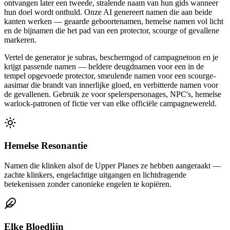
ontvangen later een tweede, stralende naam van hun gids wanneer
hun doel wordt onthuld. Onze AI genereert namen die aan beide
kanten werken — geaarde geboortenamen, hemelse namen vol licht
en de bijnamen die het pad van een protector, scourge of gevallene
markeren.
Vertel de generator je subras, beschermgod of campagnetoon en je
krijgt passende namen — heldere deugdnamen voor een in de
tempel opgevoede protector, smeulende namen voor een scourge-
aasimar die brandt van innerlijke gloed, en verbitterde namen voor
de gevallenen. Gebruik ze voor spelerspersonages, NPC's, hemelse
warlock-patronen of fictie ver van elke officiële campagnewereld.
Hemelse Resonantie
Namen die klinken alsof de Upper Planes ze hebben aangeraakt —
zachte klinkers, engelachtige uitgangen en lichtdragende
betekenissen zonder canonieke engelen te kopiëren.
Elke Bloedlijn