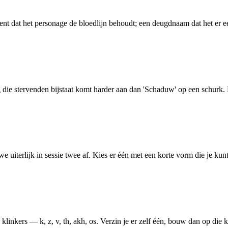
ekent dat het personage de bloedlijn behoudt; een deugdnaam dat het e
ing die stervenden bijstaat komt harder aan dan 'Schaduw' op een schu
jouwe uiterlijk in sessie twee af. Kies er één met een korte vorm die je 
nkers — k, z, v, th, akh, os. Verzin je er zelf één, bouw dan op die kla