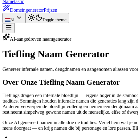
Nametastic
Domeingenerator
Prijzen
NL
Toggle theme
AI-aangedreven naamgenerator
Tiefling Naam
Generator
Genereer infernale namen, deugdnamen en aangenomen aliassen voor
Over Onze Tiefling Naam Generator
Tieflings dragen een infernale bloedlijn — ergens hoger in de stamboo
tradities. Sommigen houden infernale namen die generaties lang zijn
Anderen verwerpen de bloedlijn volledig en nemen een deugdnaam aa
rest neemt simpelweg gewone namen uit de menselijke, elfse of dwergs
Onze AI genereert namen in alle drie de tradities. Vertel hem wat je 
mens doorgaat — en krijg namen die bij personage en lore passen. Elk