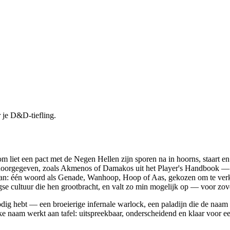
 je D&D-tiefling.
m liet een pact met de Negen Hellen zijn sporen na in hoorns, staart e
 doorgegeven, zoals Akmenos of Damakos uit het Player's Handbook — h
n: één woord als Genade, Wanhoop, Hoop of Aas, gekozen om te verko
e cultuur die hen grootbracht, en valt zo min mogelijk op — voor zove
nodig hebt — een broeierige infernale warlock, een paladijn die de naa
e naam werkt aan tafel: uitspreekbaar, onderscheidend en klaar voor ee