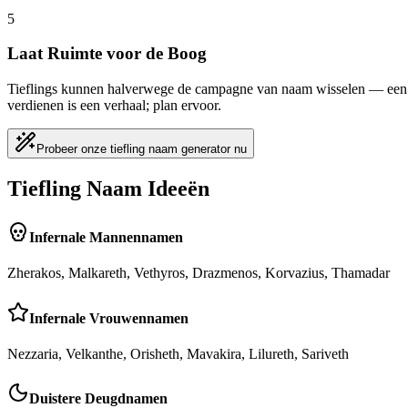
5
Laat Ruimte voor de Boog
Tieflings kunnen halverwege de campagne van naam wisselen — een d
verdienen is een verhaal; plan ervoor.
Probeer onze tiefling naam generator nu
Tiefling Naam Ideeën
Infernale Mannennamen
Zherakos, Malkareth, Vethyros, Drazmenos, Korvazius, Thamadar
Infernale Vrouwennamen
Nezzaria, Velkanthe, Orisheth, Mavakira, Lilureth, Sariveth
Duistere Deugdnamen