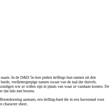
n naam. In de D&D 5e-lore putten tieflings hun namen uit drie
arde, veellettergrepige namen zwaar van de taal der duivels.
ndigen wie ze willen zijn in plaats van waar ze vandaan komen. De
r dat lukt met hoorns.
m Boetedoening aannam, een tiefling-bard die in een havenstad voor
n character sheet.