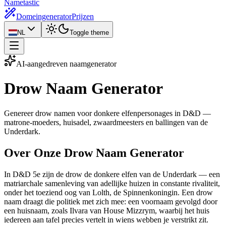
Nametastic
Domeingenerator
Prijzen
NL
Toggle theme
AI-aangedreven naamgenerator
Drow Naam
Generator
Genereer drow namen voor donkere elfenpersonages in D&D —
matrone-moeders, huisadel, zwaardmeesters en ballingen van de
Underdark.
Over Onze Drow Naam Generator
In D&D 5e zijn de drow de donkere elfen van de Underdark — een
matriarchale samenleving van adellijke huizen in constante rivaliteit,
onder het toeziend oog van Lolth, de Spinnenkoningin. Een drow
naam draagt die politiek met zich mee: een voornaam gevolgd door
een huisnaam, zoals Ilvara van House Mizzrym, waarbij het huis
iedereen aan tafel precies vertelt in wiens webben je verstrikt zit.