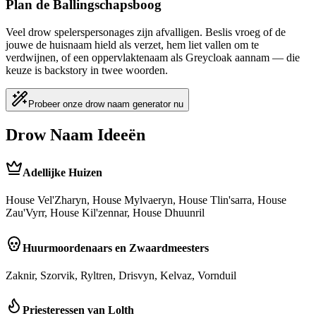
Plan de Ballingschapsboog
Veel drow spelerspersonages zijn afvalligen. Beslis vroeg of de
jouwe de huisnaam hield als verzet, hem liet vallen om te
verdwijnen, of een oppervlaktenaam als Greycloak aannam — die
keuze is backstory in twee woorden.
Probeer onze drow naam generator nu
Drow Naam Ideeën
Adellijke Huizen
House Vel'Zharyn, House Mylvaeryn, House Tlin'sarra, House
Zau'Vyrr, House Kil'zennar, House Dhuunril
Huurmoordenaars en Zwaardmeesters
Zaknir, Szorvik, Ryltren, Drisvyn, Kelvaz, Vornduil
Priesteressen van Lolth