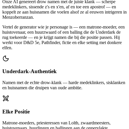
Onze AI genereert drow namen met de juiste klank — scherpe
medeklinkers, sissende z's en x'en, af en toe een apostrof — en
koppelt ze aan huisnamen die voelen alsof ze al eeuwen intrigeren in
Menzoberranzan.
Vertel de generator wie je personage is — een matrone-moeder, een
huistovenaar, een huurzwaard of een balling die de Underdark de
rug toekeerde — en je krijgt namen die bij die positie passen. Hij
werkt voor D&D 5e, Pathfinder, fictie en elke setting met donkere
elfen.
Underdark-Authentiek
Namen met de echte drow-klank — harde medeklinkers, sisklanken
en huisnamen die druipen van oude ambitie.
Elke Positie
Matrone-moeders, priesteressen van Lolth, zwaardmeesters,
huistovenaars, huurlingen en ballingen aan de oppervlakte.