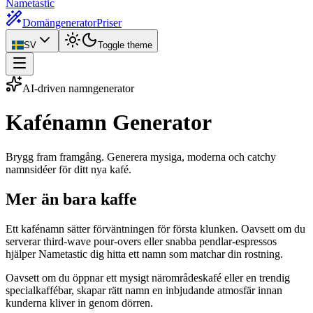
Nametastic
Domängenerator
Priser
SV
Toggle theme
AI-driven namngenerator
Kafénamn
Generator
Brygg fram framgång. Generera mysiga, moderna och catchy
namnsidéer för ditt nya kafé.
Mer än bara kaffe
Ett kafénamn sätter förväntningen för första klunken. Oavsett om du
serverar third-wave pour-overs eller snabba pendlar-espressos
hjälper Nametastic dig hitta ett namn som matchar din rostning.
Oavsett om du öppnar ett mysigt närområdeskafé eller en trendig
specialkaffébar, skapar rätt namn en inbjudande atmosfär innan
kunderna kliver in genom dörren.