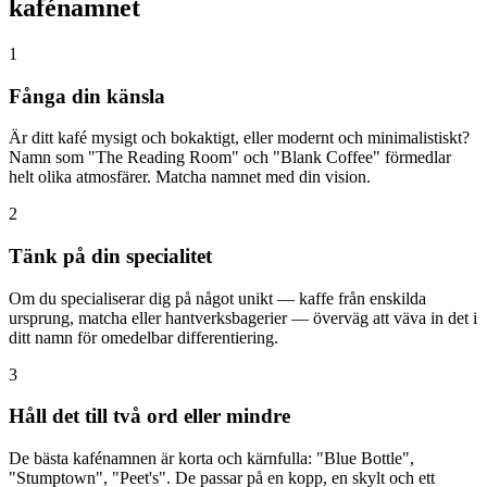
kafénamnet
1
Fånga din känsla
Är ditt kafé mysigt och bokaktigt, eller modernt och minimalistiskt?
Namn som "The Reading Room" och "Blank Coffee" förmedlar
helt olika atmosfärer. Matcha namnet med din vision.
2
Tänk på din specialitet
Om du specialiserar dig på något unikt — kaffe från enskilda
ursprung, matcha eller hantverksbagerier — överväg att väva in det i
ditt namn för omedelbar differentiering.
3
Håll det till två ord eller mindre
De bästa kafénamnen är korta och kärnfulla: "Blue Bottle",
"Stumptown", "Peet's". De passar på en kopp, en skylt och ett