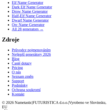
Elf Name Generator
Dark Elf Name Generator
Drow Name Generator
Half-Elf Name Generator
Dwarf Name Generator
Orc Name Generator
All 28 generators →
Zdroje
Průvodce pojmenováním
Nejlepší generátory 2026
Blog
Časté dotazy
Pricing
O nás
Seznam změn
Support
Podmínky
Ochrana soukromí
Kontakt
©
2026
Nametastic
|
FUTURISTICA d.o.o.
|
Vyrobeno ve Slovinsku,
EU