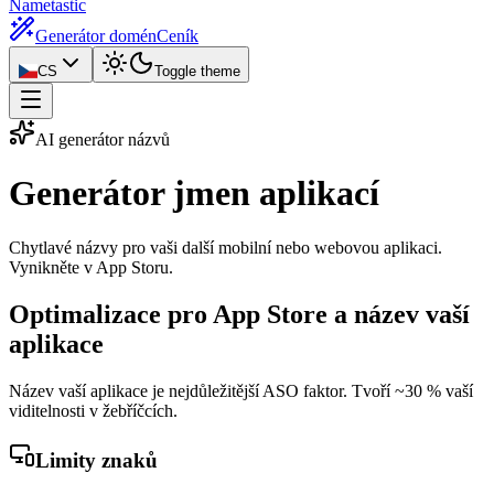
Nametastic
Generátor domén
Ceník
CS
Toggle theme
AI generátor názvů
Generátor jmen
aplikací
Chytlavé názvy pro vaši další mobilní nebo webovou aplikaci.
Vynikněte v App Storu.
Optimalizace pro App Store a název vaší
aplikace
Název vaší aplikace je nejdůležitější ASO faktor. Tvoří ~30 % vaší
viditelnosti v žebříčcích.
Limity znaků