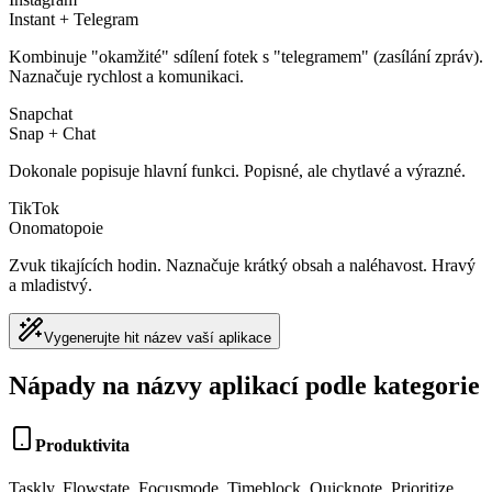
Instant + Telegram
Kombinuje "okamžité" sdílení fotek s "telegramem" (zasílání zpráv).
Naznačuje rychlost a komunikaci.
Snapchat
Snap + Chat
Dokonale popisuje hlavní funkci. Popisné, ale chytlavé a výrazné.
TikTok
Onomatopoie
Zvuk tikajících hodin. Naznačuje krátký obsah a naléhavost. Hravý
a mladistvý.
Vygenerujte hit název vaší aplikace
Nápady na názvy aplikací podle kategorie
Produktivita
Taskly, Flowstate, Focusmode, Timeblock, Quicknote, Prioritize,