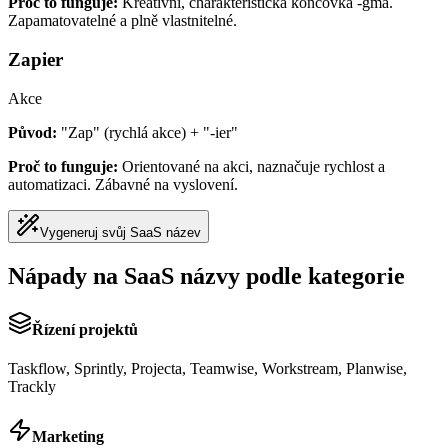
Proč to funguje:
Kreativní, charakteristická koncovka -gma.
Zapamatovatelné a plně vlastnitelné.
Zapier
Akce
Původ:
"Zap" (rychlá akce) + "-ier"
Proč to funguje:
Orientované na akci, naznačuje rychlost a
automatizaci. Zábavné na vyslovení.
Vygeneruj svůj SaaS název
Nápady na SaaS názvy podle kategorie
Řízení projektů
Taskflow, Sprintly, Projecta, Teamwise, Workstream, Planwise,
Trackly
Marketing