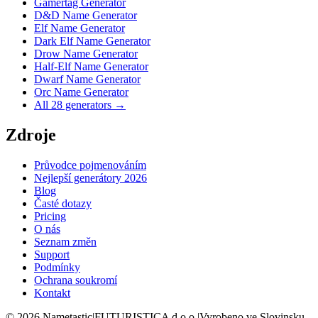
Gamertag Generator
D&D Name Generator
Elf Name Generator
Dark Elf Name Generator
Drow Name Generator
Half-Elf Name Generator
Dwarf Name Generator
Orc Name Generator
All 28 generators →
Zdroje
Průvodce pojmenováním
Nejlepší generátory 2026
Blog
Časté dotazy
Pricing
O nás
Seznam změn
Support
Podmínky
Ochrana soukromí
Kontakt
©
2026
Nametastic
|
FUTURISTICA d.o.o.
|
Vyrobeno ve Slovinsku,