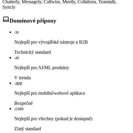
Chatterly, Messagely, Callwise, Meetly, Collabora, Teamtalk,
Syncly
Doménové přípony
.io
Nejlepší pro vývojářské nástroje a B2B
Technický standard
.ai
Nejlepší pro AI/ML produkty
V trendu
.app
Nejlepší pro mobilní/webové aplikace
Bezpečné
.com
Nejlepší pro všechny (pokud je dostupné)
Zlatý standard