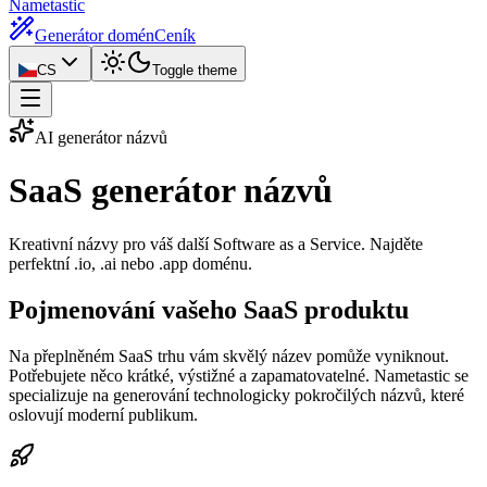
Nametastic
Generátor domén
Ceník
CS
Toggle theme
AI generátor názvů
SaaS generátor
názvů
Kreativní názvy pro váš další Software as a Service. Najděte
perfektní .io, .ai nebo .app doménu.
Pojmenování vašeho SaaS produktu
Na přeplněném SaaS trhu vám skvělý název pomůže vyniknout.
Potřebujete něco krátké, výstižné a zapamatovatelné. Nametastic se
specializuje na generování technologicky pokročilých názvů, které
oslovují moderní publikum.