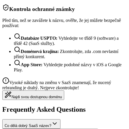
Kontrola ochranné známky
Před tím, než se zavážete k názvu, ověřte, že jej můžete bezpečně
používat:
Databáze USPTO:
Vyhledejte ve třídě 9 (software) a
třídě 42 (SaaS služby).
Doménová krajina:
Zkontrolujte, zda .com nevlastní
přímý konkurent.
App Store:
Vyhledejte podobné názvy v iOS a Google
Play.
Vysoké náklady na změnu v SaaS znamenají, že nucený
rebranding je drahý. Nejprve zkontrolujte!
Najdi svou dostupnou doménu
Frequently Asked Questions
Co dělá dobrý SaaS název?