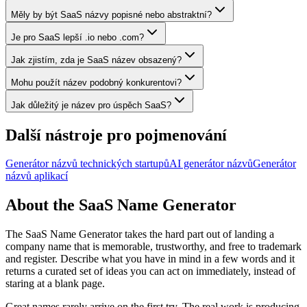
Měly by být SaaS názvy popisné nebo abstraktní?
Je pro SaaS lepší .io nebo .com?
Jak zjistím, zda je SaaS název obsazený?
Mohu použít název podobný konkurentovi?
Jak důležitý je název pro úspěch SaaS?
Další nástroje pro pojmenování
Generátor názvů technických startupů
AI generátor názvů
Generátor
názvů aplikací
About the SaaS Name Generator
The SaaS Name Generator takes the hard part out of landing a
company name that is memorable, trustworthy, and free to trademark
and register. Describe what you have in mind in a few words and it
returns a curated set of ideas you can act on immediately, instead of
staring at a blank page.
Great names rarely arrive on the first try. The real work is producing