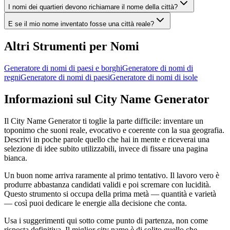
I nomi dei quartieri devono richiamare il nome della città?
E se il mio nome inventato fosse una città reale?
Altri Strumenti per Nomi
Generatore di nomi di paesi e borghi
Generatore di nomi di
regni
Generatore di nomi di paesi
Generatore di nomi di isole
Informazioni sul City Name Generator
Il City Name Generator ti toglie la parte difficile: inventare un
toponimo che suoni reale, evocativo e coerente con la sua geografia.
Descrivi in poche parole quello che hai in mente e riceverai una
selezione di idee subito utilizzabili, invece di fissare una pagina
bianca.
Un buon nome arriva raramente al primo tentativo. Il lavoro vero è
produrre abbastanza candidati validi e poi scremare con lucidità.
Questo strumento si occupa della prima metà — quantità e varietà
— così puoi dedicare le energie alla decisione che conta.
Usa i suggerimenti qui sotto come punto di partenza, non come
risposta definitiva. Il miglior city name è di solito quello che