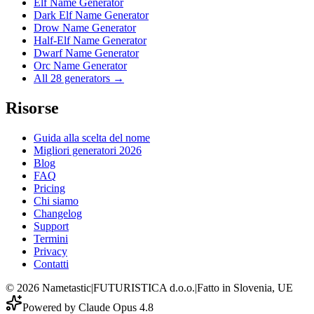
Elf Name Generator
Dark Elf Name Generator
Drow Name Generator
Half-Elf Name Generator
Dwarf Name Generator
Orc Name Generator
All 28 generators →
Risorse
Guida alla scelta del nome
Migliori generatori 2026
Blog
FAQ
Pricing
Chi siamo
Changelog
Support
Termini
Privacy
Contatti
©
2026
Nametastic
|
FUTURISTICA d.o.o.
|
Fatto in Slovenia, UE
Powered by Claude Opus 4.8