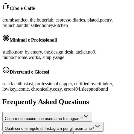
Cibo e Caffè
crumbsandco, the.butterlab, espresso.diaries, plated.poetry,
brunch.bandit, saltedhoney.kitchen
Minimal e Professionali
studio.norr, by.emery, the.design.desk, atelier.no9,
monochrome.works, simply.sage
Divertenti e Giocosi
snack.enthusiast, professional.napper, certified.overthinker,
lowkey.iconic, chronically.cozy, error404.sleepnotfound
Frequently Asked Questions
Cosa rende buono uno username Instagram?
Quali sono le regole di Instagram per gli username?