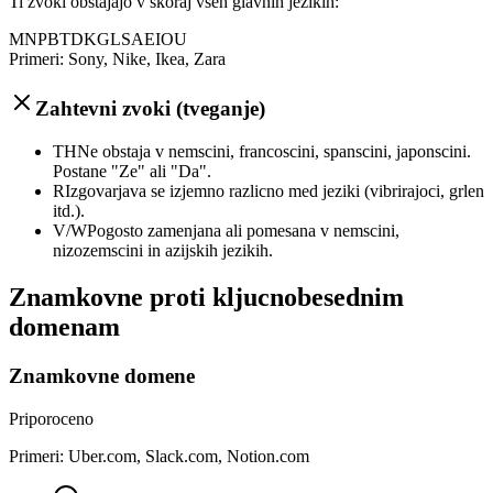
Ti zvoki obstajajo v skoraj vseh glavnih jezikih:
M
N
P
B
T
D
K
G
L
S
A
E
I
O
U
Primeri: Sony, Nike, Ikea, Zara
Zahtevni zvoki (tveganje)
TH
Ne obstaja v nemscini, francoscini, spanscini, japonscini.
Postane "Ze" ali "Da".
R
Izgovarjava se izjemno razlicno med jeziki (vibrirajoci, grlen
itd.).
V/W
Pogosto zamenjana ali pomesana v nemscini,
nizozemscini in azijskih jezikih.
Znamkovne proti kljucnobesednim
domenam
Znamkovne domene
Priporoceno
Primeri: Uber.com, Slack.com, Notion.com