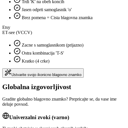
Trdi 'K' na obeh koncih
Jasen odprti samoglasnik 'o'
Brez pomena = Cista blagovna znamka
Etsy
ET-see (VCCV)
Zacne s samoglasnikom (prijazno)
Ostra kombinacija 'T-S'
Kratko (4 crke)
Ustvarite svojo ikonicno blagovno znamko
Globalna izgovorljivost
Gradite globalno blagovno znamko? Prepricajte se, da vase ime
deluje povsod.
Univerzalni zvoki (varno)