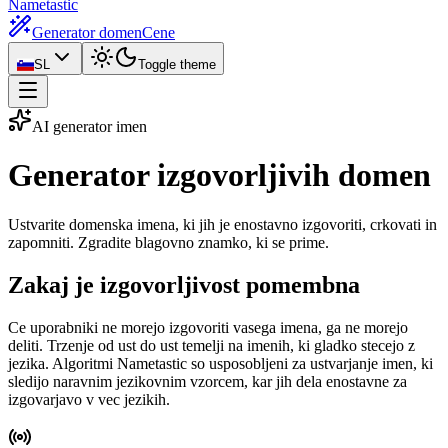
Nametastic
Generator domen
Cene
SL
Toggle theme
AI generator imen
Generator izgovorljivih
domen
Ustvarite domenska imena, ki jih je enostavno izgovoriti, crkovati in
zapomniti. Zgradite blagovno znamko, ki se prime.
Zakaj je izgovorljivost pomembna
Ce uporabniki ne morejo izgovoriti vasega imena, ga ne morejo
deliti. Trzenje od ust do ust temelji na imenih, ki gladko stecejo z
jezika. Algoritmi Nametastic so usposobljeni za ustvarjanje imen, ki
sledijo naravnim jezikovnim vzorcem, kar jih dela enostavne za
izgovarjavo v vec jezikih.