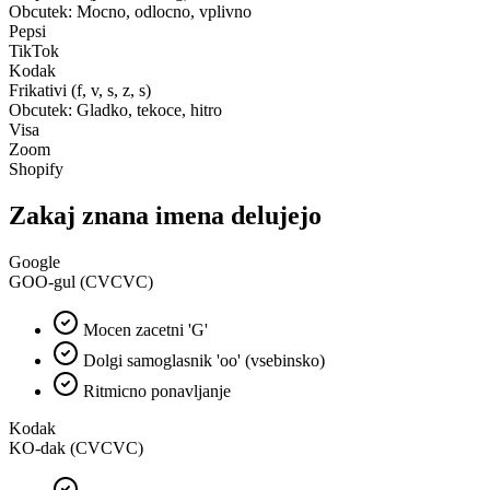
Obcutek: Mocno, odlocno, vplivno
Pepsi
TikTok
Kodak
Frikativi (f, v, s, z, s)
Obcutek: Gladko, tekoce, hitro
Visa
Zoom
Shopify
Zakaj znana imena delujejo
Google
GOO-gul (CVCVC)
Mocen zacetni 'G'
Dolgi samoglasnik 'oo' (vsebinsko)
Ritmicno ponavljanje
Kodak
KO-dak (CVCVC)