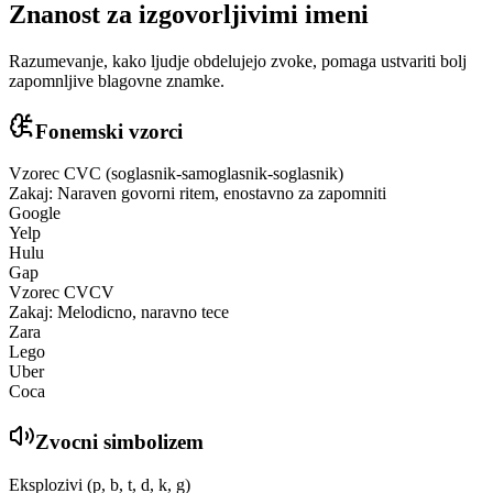
Znanost za izgovorljivimi imeni
Razumevanje, kako ljudje obdelujejo zvoke, pomaga ustvariti bolj
zapomnljive blagovne znamke.
Fonemski vzorci
Vzorec CVC (soglasnik-samoglasnik-soglasnik)
Zakaj: Naraven govorni ritem, enostavno za zapomniti
Google
Yelp
Hulu
Gap
Vzorec CVCV
Zakaj: Melodicno, naravno tece
Zara
Lego
Uber
Coca
Zvocni simbolizem
Eksplozivi (p, b, t, d, k, g)