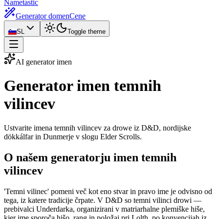
Nametastic
Generator domen
Cene
SL
Toggle theme
AI generator imen
Generator
imen temnih
vilincev
Ustvarite imena temnih vilincev za drowe iz D&D, nordijske
dökkálfar in Dunmerje v slogu Elder Scrolls.
O našem generatorju imen temnih
vilincev
'Temni vilinec' pomeni več kot eno stvar in pravo ime je odvisno od
tega, iz katere tradicije črpate. V D&D so temni vilinci drowi —
prebivalci Underdarka, organizirani v matriarhalne plemiške hiše,
kjer ime sporoča hišo, rang in položaj pri Lolth, po konvencijah iz