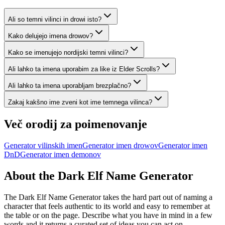
Ali so temni vilinci in drowi isto?
Kako delujejo imena drowov?
Kako se imenujejo nordijski temni vilinci?
Ali lahko ta imena uporabim za like iz Elder Scrolls?
Ali lahko ta imena uporabljam brezplačno?
Zakaj kakšno ime zveni kot ime temnega vilinca?
Več orodij za poimenovanje
Generator vilinskih imen
Generator imen drowov
Generator imen
DnD
Generator imen demonov
About the Dark Elf Name Generator
The Dark Elf Name Generator takes the hard part out of naming a
character that feels authentic to its world and easy to remember at
the table or on the page. Describe what you have in mind in a few
words and it returns a curated set of ideas you can act on