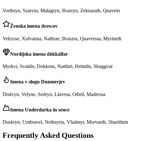
Vorthryn, Szarvin, Malagryn, Ilvarryn, Zeknarath, Quavein
Ženska imena drowov
Velrysse, Xulvanna, Nathrae, Ilvaszra, Quavressa, Myrineth
Nordijska imena dökkálfar
Myrkvi, Svaldis, Dokkrun, Nattfari, Hrimdis, Skuggvar
Imena v slogu Dunmerjev
Dralvyn, Velyne, Sedryn, Llavesa, Othril, Madressa
Imena Underdarka in sence
Duskryn, Umbravel, Nethsyrra, Vhalmyr, Morvaeth, Shaelduin
Frequently Asked Questions