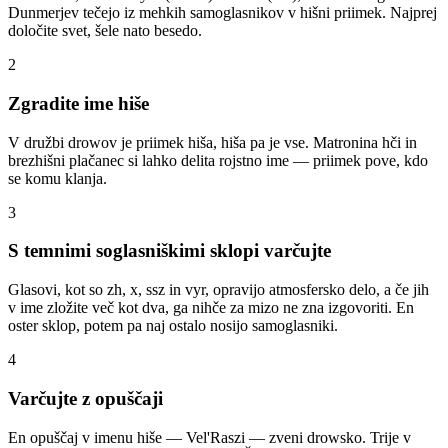
Dunmerjev tečejo iz mehkih samoglasnikov v hišni priimek. Najprej
določite svet, šele nato besedo.
2
Zgradite ime hiše
V družbi drowov je priimek hiša, hiša pa je vse. Matronina hči in
brezhišni plačanec si lahko delita rojstno ime — priimek pove, kdo
se komu klanja.
3
S temnimi soglasniškimi sklopi varčujte
Glasovi, kot so zh, x, ssz in vyr, opravijo atmosfersko delo, a če jih
v ime zložite več kot dva, ga nihče za mizo ne zna izgovoriti. En
oster sklop, potem pa naj ostalo nosijo samoglasniki.
4
Varčujte z opuščaji
En opuščaj v imenu hiše — Vel'Raszi — zveni drowsko. Trije v