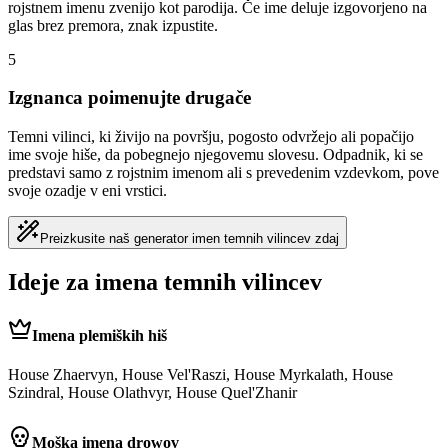
rojstnem imenu zvenijo kot parodija. Če ime deluje izgovorjeno na
glas brez premora, znak izpustite.
5
Izgnanca poimenujte drugače
Temni vilinci, ki živijo na površju, pogosto odvržejo ali popačijo
ime svoje hiše, da pobegnejo njegovemu slovesu. Odpadnik, ki se
predstavi samo z rojstnim imenom ali s prevedenim vzdevkom, pove
svoje ozadje v eni vrstici.
Preizkusite naš generator imen temnih vilincev zdaj
Ideje za imena temnih vilincev
Imena plemiških hiš
House Zhaervyn, House Vel'Raszi, House Myrkalath, House
Szindral, House Olathvyr, House Quel'Zhanir
Moška imena drowov