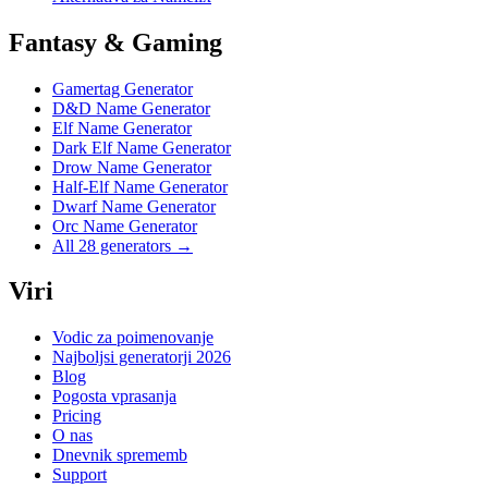
Fantasy & Gaming
Gamertag Generator
D&D Name Generator
Elf Name Generator
Dark Elf Name Generator
Drow Name Generator
Half-Elf Name Generator
Dwarf Name Generator
Orc Name Generator
All 28 generators →
Viri
Vodic za poimenovanje
Najboljsi generatorji 2026
Blog
Pogosta vprasanja
Pricing
O nas
Dnevnik sprememb
Support