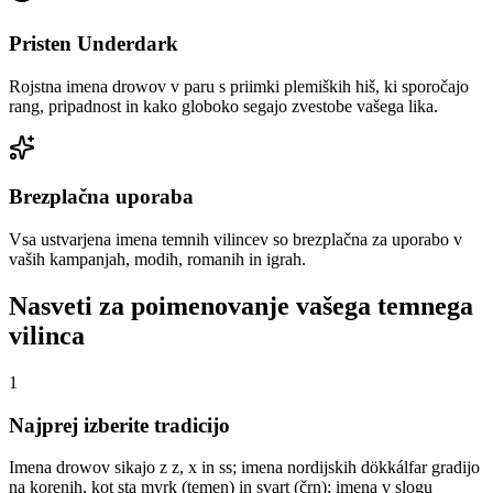
Pristen Underdark
Rojstna imena drowov v paru s priimki plemiških hiš, ki sporočajo
rang, pripadnost in kako globoko segajo zvestobe vašega lika.
Brezplačna uporaba
Vsa ustvarjena imena temnih vilincev so brezplačna za uporabo v
vaših kampanjah, modih, romanih in igrah.
Nasveti za poimenovanje vašega temnega
vilinca
1
Najprej izberite tradicijo
Imena drowov sikajo z z, x in ss; imena nordijskih dökkálfar gradijo
na korenih, kot sta myrk (temen) in svart (črn); imena v slogu