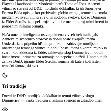
Player's Handbooka in Mordenkainen's Tome of Foes. A temni
vilinci so starejši od D&D: nordijski dökkálfar, ki jih Snorrijeva
Prozna Edda opisuje kot prebivalce globin zemlje, temne kot smola,
medtem ko svetli vilinci sijejo; in sodobni svetovi, kot so Dunmerji
iz Elder Scrolls, iz pepela rojeni vilinci z mehkimi rojstnimi imeni in
ponosnimi hišnimi priimki.
Naša umetna inteligenca ustvarja imena v vseh treh tradicijah.
Zahtevajte svečenico drowov in dobili boste sikajoča imena
Underdarka s pripetim hišnim priimkom; zahtevajte nordijsko
obarvanega temnega vilinca in dobili boste imena s koreni myrk- in
svart-, kot izklesana iz Edde; zahtevajte slog Dunmerjev in dobili
boste imena, primerna za romanje po pepelnati deželi. Uporabite jih
za like D&D, igranje Elder Scrolls, romane ali kateri koli lasten
temačni fantazijski svet.
Tri tradicije
Drowi iz D&D, nordijski dökkálfar in temni vilinci v slogu
Dunmerjev — vsaka tradicija z lastnim zvenom in zgradbo imen.