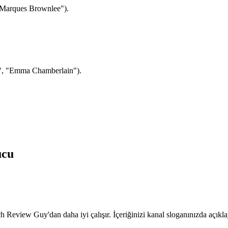
, "Marques Brownlee").
at", "Emma Chamberlain").
ucu
 Review Guy'dan daha iyi çalışır. İçeriğinizi kanal sloganınızda açıklay