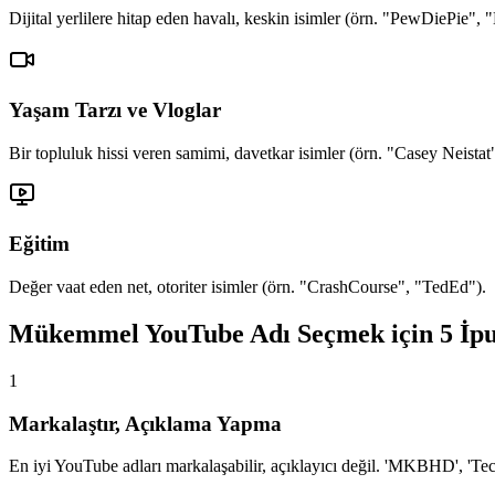
Dijital yerlilere hitap eden havalı, keskin isimler (örn. "PewDiePie"
Yaşam Tarzı ve Vloglar
Bir topluluk hissi veren samimi, davetkar isimler (örn. "Casey Neist
Eğitim
Değer vaat eden net, otoriter isimler (örn. "CrashCourse", "TedEd").
Mükemmel YouTube Adı Seçmek için 5 İp
1
Markalaştır, Açıklama Yapma
En iyi YouTube adları markalaşabilir, açıklayıcı değil. 'MKBHD', 'Tech