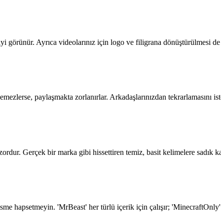
i görünür. Ayrıca videolarınız için logo ve filigrana dönüştürülmesi de
yemezlerse, paylaşmakta zorlanırlar. Arkadaşlarınızdan tekrarlamasını ist
dur. Gerçek bir marka gibi hissettiren temiz, basit kelimelere sadık ka
sme hapsetmeyin. 'MrBeast' her türlü içerik için çalışır; 'MinecraftOnly'