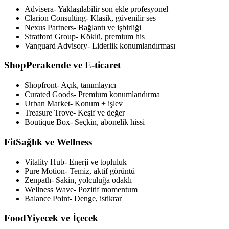
Advisera
-
Yaklaşılabilir son ekle profesyonel
Clarion Consulting
-
Klasik, güvenilir ses
Nexus Partners
-
Bağlantı ve işbirliği
Stratford Group
-
Köklü, premium his
Vanguard Advisory
-
Liderlik konumlandırması
Shop
Perakende ve E-ticaret
Shopfront
-
Açık, tanımlayıcı
Curated Goods
-
Premium konumlandırma
Urban Market
-
Konum + işlev
Treasure Trove
-
Keşif ve değer
Boutique Box
-
Seçkin, abonelik hissi
Fit
Sağlık ve Wellness
Vitality Hub
-
Enerji ve topluluk
Pure Motion
-
Temiz, aktif görüntü
Zenpath
-
Sakin, yolculuğa odaklı
Wellness Wave
-
Pozitif momentum
Balance Point
-
Denge, istikrar
Food
Yiyecek ve İçecek