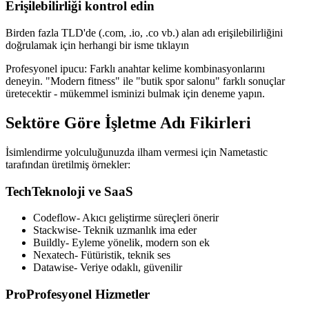
Erişilebilirliği kontrol edin
Birden fazla TLD'de (.com, .io, .co vb.) alan adı erişilebilirliğini
doğrulamak için herhangi bir isme tıklayın
Profesyonel ipucu:
Farklı anahtar kelime kombinasyonlarını
deneyin. "Modern fitness" ile "butik spor salonu" farklı sonuçlar
üretecektir - mükemmel isminizi bulmak için deneme yapın.
Sektöre Göre İşletme Adı Fikirleri
İsimlendirme yolculuğunuzda ilham vermesi için Nametastic
tarafından üretilmiş örnekler:
Tech
Teknoloji ve SaaS
Codeflow
-
Akıcı geliştirme süreçleri önerir
Stackwise
-
Teknik uzmanlık ima eder
Buildly
-
Eyleme yönelik, modern son ek
Nexatech
-
Fütüristik, teknik ses
Datawise
-
Veriye odaklı, güvenilir
Pro
Profesyonel Hizmetler