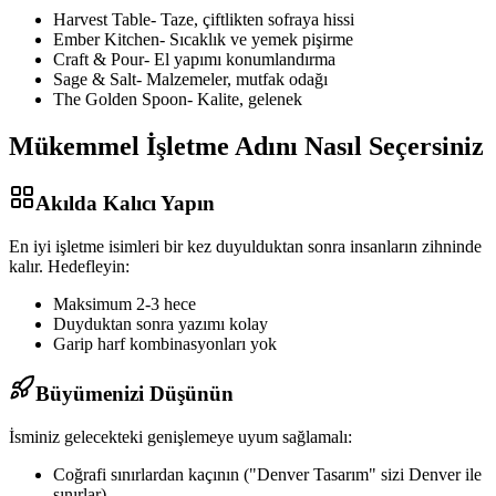
Harvest Table
-
Taze, çiftlikten sofraya hissi
Ember Kitchen
-
Sıcaklık ve yemek pişirme
Craft & Pour
-
El yapımı konumlandırma
Sage & Salt
-
Malzemeler, mutfak odağı
The Golden Spoon
-
Kalite, gelenek
Mükemmel İşletme Adını Nasıl Seçersiniz
Akılda Kalıcı Yapın
En iyi işletme isimleri bir kez duyulduktan sonra insanların zihninde
kalır. Hedefleyin:
Maksimum 2-3 hece
Duyduktan sonra yazımı kolay
Garip harf kombinasyonları yok
Büyümenizi Düşünün
İsminiz gelecekteki genişlemeye uyum sağlamalı:
Coğrafi sınırlardan kaçının ("Denver Tasarım" sizi Denver ile
sınırlar)