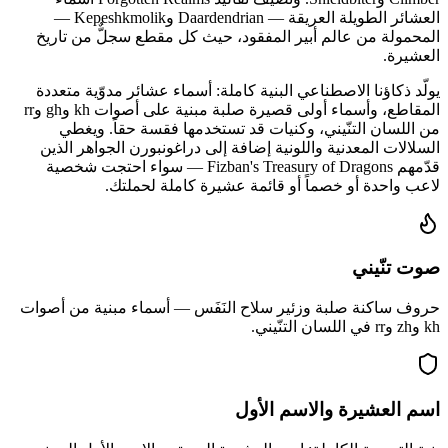
العشائر الطويلة العريقة — Daardendrian وKepeshkmolik —
المحمولة من عالم أبير المفقود، حيث كل مقطع سجلٌّ من تاريخ
العشيرة.
يولّد ذكاؤنا الاصطناعي البنية كاملة: أسماء عشائر مدوّية متعددة
المقاطع، وأسماء أولى قصيرة صلبة مبنية على أصوات kh وgh وrr
من اللسان التنّيني، وكنيات قد تستخدمها فقسة حقاً. ويغطي
السلالات المعدنية واللونية إضافة إلى دراغونبورن الجواهر الذين
قدّمهم Fizban's Treasury of Dragons — سواء احتجت شخصية
لاعب واحدة أو خصماً أو قائمة عشيرة كاملة لحملتك.
صوت تنّيني
حروف ساكنة صلبة وزئير سلاح النَفَس — أسماء مبنية من أصوات
kh وzh وrr في اللسان التنّيني.
اسم العشيرة والاسم الأول