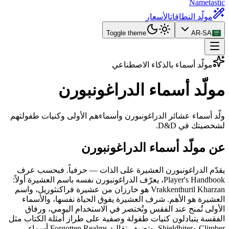
Nametastic
مولّد النطاقات
الأسعار
Toggle theme
AR-SA
مولّد أسماء بالذكاء الاصطناعي
مولّد أسماء
الدراغونبورن
ولّد أسماء عشائر الدراغونبورن وأسماءهم الأولى وكنيات طفولتهم
لشخصيتك في D&D.
عن مولّد أسماء الدراغونبورن
يقدّم الدراغونبورن العشيرة على الذات — حرفياً. فبحسب عرف
Player's Handbook، يعرّف الدراغونبورن نفسه باسم العشيرة أولاً:
Vrakkenthuril Kharzan هو خارزان من عشيرة فراكنثوريل، واسم
العشيرة هو الأهم. شرف العشيرة يفوق الحياة نفسها، والأسماء
الأولى تُمنح عند الفقس وتُختصر في الاستخدام اليومي، ورفاق
الفقسة يتبادلون كنيات طفولة وصفية على طراز أمثلة الكتاب مثل
Climber وShieldbiter. وتضيف تقاليد Forgotten Realms أسماء