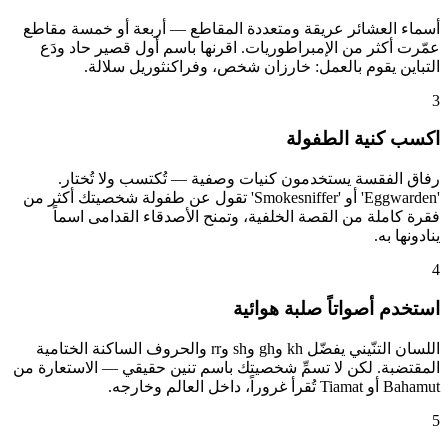
أسماء العشائر عريقة ومتعددة المقاطع — أربعة أو خمسة مقاطع
عمّرت أكثر من الإمبراطوريات. اقرنها باسم أول قصير حاد ودَع
التباين يقوم بالعمل: خارزان شخص، وفراكنثوريل سلالة.
3
اكسب كنية الطفولة
رفاق الفقسة يستخدمون كنيات وصفية — تُكتسب ولا تُختار.
'Eggwarden' أو 'Smokesniffer' تقول عن طفولة شخصيتك أكثر من
فقرة كاملة من القصة الخلفية، وتمنح الأصدقاء القدامى اسماً
ينادونها به.
4
استخدم أصواتاً صلبة هوائية
اللسان التنّيني يفضّل kh وgh وsh وrr والحروف الساكنة الختامية
المقتضبة. لكن لا تسمِّ شخصيتك باسم تنين حقيقي — الاستعارة من
Bahamut أو Tiamat تُقرأ غروراً، داخل العالم وخارجه.
5