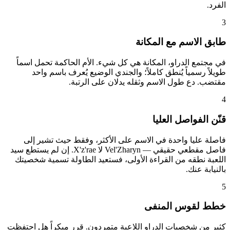
الفرد.
3
طابق الاسم مع المكانة
في مجتمع الدراو، المكانة هي كل شيء. الأم الحاكمة تحمل اسماً
طويلاً رسمياً يُنطق كاملاً؛ والجندي الوضيع يُعرف باسم واحد
مقتضب. دع طول الاسم وثقله يدلان على الرتبة.
4
قنّن الفواصل العليا
فاصلة عليا واحدة في الاسم على الأكثر، وفقط حيث تشير إلى
فاصل مقطعي حقيقي — Vel'Zharyn لا X'z'rae. إن لم يستطع سيد
اللعبة نطقه من القراءة الأولى، فستعيد الطاولة تسمية شخصيتك
بالنيابة عنك.
5
خطط لقوس المنفى
كثير من شخصيات الدراو اللاعبة متمردون. قرر مبكراً هل احتفظت