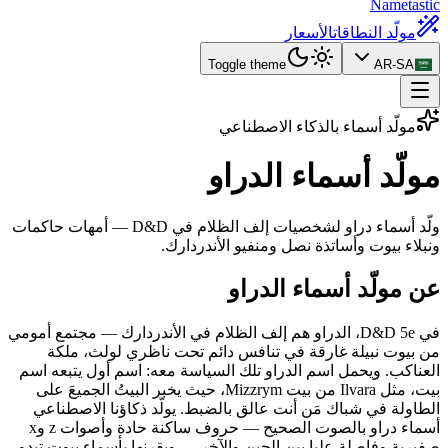
Nametastic
مولّد النطاقات
الأسعار
Toggle theme
AR-SA
مولّد أسماء بالذكاء الاصطناعي
مولّد أسماء
الدراو
ولّد أسماء دراو لشخصيات إلف الظلام في D&D — أمهات حاكمات
ونبلاء بيوت وأساتذة نصل ومنفيو الأندردارك.
عن مولّد أسماء الدراو
في D&D 5e، الدراو هم إلف الظلام في الأندردارك — مجتمع أمومي
من بيوت نبيلة غارقة في تنافس دائم تحت ناظري لولث، ملكة
العناكب. ويحمل اسم الدراو تلك السياسة معه: اسم أول يتبعه اسم
بيت، مثل Ilvara من بيت Mizzrym، حيث يخبر البيتُ الجميعَ على
الطاولة في شباك مَن أنت عالق بالضبط. يولّد ذكاؤنا الاصطناعي
أسماء دراو بالصوت الصحيح — حروف ساكنة حادة وأصوات z وx
صفيرية وفاصلة عليا بين الحين والآخر — ويقرنها بأسماء بيوت تبدو