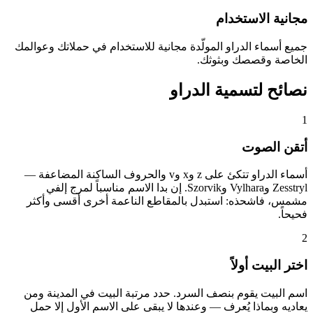
مجانية الاستخدام
جميع أسماء الدراو المولّدة مجانية للاستخدام في حملاتك وعوالمك
الخاصة وقصصك وبثوثك.
نصائح لتسمية الدراو
1
أتقن الصوت
أسماء الدراو تتكئ على z وx وv والحروف الساكنة المضاعفة —
Zesstryl وVylhara وSzorvik. إن بدا الاسم مناسباً لمرج إلفي
مشمس، فاشحذه: استبدل بالمقاطع الناعمة أخرى أقسى وأكثر
فحيحاً.
2
اختر البيت أولاً
اسم البيت يقوم بنصف السرد. حدد مرتبة البيت في المدينة ومن
يعاديه وبماذا يُعرف — وعندها لا يبقى على الاسم الأول إلا حمل