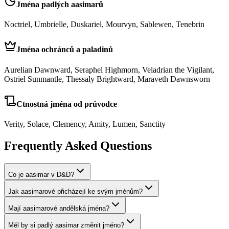
Jména padlých aasimarů
Noctriel, Umbrielle, Duskariel, Mourvyn, Sablewen, Tenebrin
Jména ochránců a paladinů
Aurelian Dawnward, Seraphel Highmorn, Veladrian the Vigilant,
Ostriel Sunmantle, Thessaly Brightward, Maraveth Dawnsworn
Ctnostná jména od průvodce
Verity, Solace, Clemency, Amity, Lumen, Sanctity
Frequently Asked Questions
Co je aasimar v D&D?
Jak aasimarové přicházejí ke svým jménům?
Mají aasimarové andělská jména?
Měl by si padlý aasimar změnit jméno?