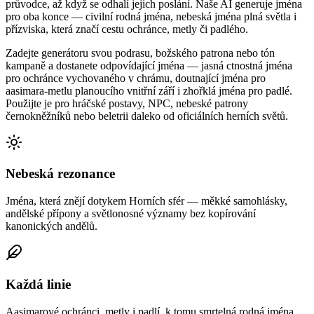
průvodce, až když se odhalí jejich poslání. Naše AI generuje jména
pro oba konce — civilní rodná jména, nebeská jména plná světla i
přízviska, která značí cestu ochránce, metly či padlého.
Zadejte generátoru svou podrasu, božského patrona nebo tón
kampaně a dostanete odpovídající jména — jasná ctnostná jména
pro ochránce vychovaného v chrámu, doutnající jména pro
aasimara-metlu planoucího vnitřní září i zhořklá jména pro padlé.
Použijte je pro hráčské postavy, NPC, nebeské patrony
černokněžníků nebo beletrii daleko od oficiálních herních světů.
Nebeská rezonance
Jména, která znějí dotykem Horních sfér — měkké samohlásky,
andělské přípony a světlonosné významy bez kopírování
kanonických andělů.
Každá linie
Aasimarové ochránci, metly i padlí, k tomu smrtelná rodná jména,