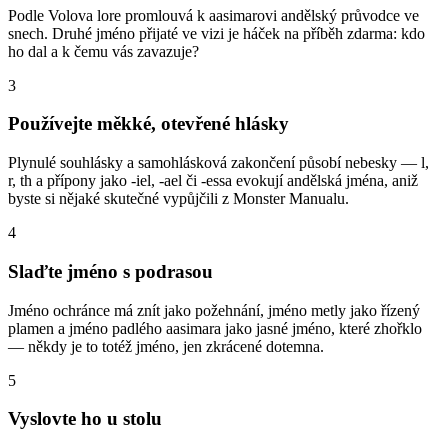
Podle Volova lore promlouvá k aasimarovi andělský průvodce ve
snech. Druhé jméno přijaté ve vizi je háček na příběh zdarma: kdo
ho dal a k čemu vás zavazuje?
3
Používejte měkké, otevřené hlásky
Plynulé souhlásky a samohlásková zakončení působí nebesky — l,
r, th a přípony jako -iel, -ael či -essa evokují andělská jména, aniž
byste si nějaké skutečné vypůjčili z Monster Manualu.
4
Slaďte jméno s podrasou
Jméno ochránce má znít jako požehnání, jméno metly jako řízený
plamen a jméno padlého aasimara jako jasné jméno, které zhořklo
— někdy je to totéž jméno, jen zkrácené dotemna.
5
Vyslovte ho u stolu