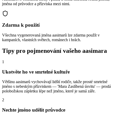
jména od průvodce a přízviska mezi nimi.
Zdarma k použití
Všechna vygenerovaná jména aasimarů lze zdarma použít v
kampaních, vlastních světech, románech i hrách.
Tipy pro pojmenování vašeho aasimara
1
Ukotvěte ho ve smrtelné kultuře
Většinu aasimarů vychovávají lidští rodiče, takže prosté smrtelné
jméno s nebeským přízviskem — 'Mara Zaslíbená úsvitu' — prodá
polobožskou zápletku lépe než jméno, které je samá záře.
2
Nechte jméno udělit průvodce