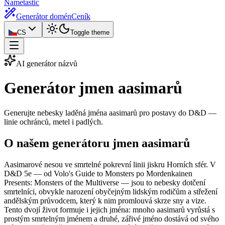
Nametastic
Generátor domén
Ceník
CS
Toggle theme
AI generátor názvů
Generátor
jmen aasimarů
Generujte nebesky laděná jména aasimarů pro postavy do D&D —
linie ochránců, metel i padlých.
O našem generátoru jmen aasimarů
Aasimarové nesou ve smrtelné pokrevní linii jiskru Horních sfér. V
D&D 5e — od Volo's Guide to Monsters po Mordenkainen
Presents: Monsters of the Multiverse — jsou to nebesky dotčení
smrtelníci, obvykle narození obyčejným lidským rodičům a střežení
andělským průvodcem, který k nim promlouvá skrze sny a vize.
Tento dvojí život formuje i jejich jména: mnoho aasimarů vyrůstá s
prostým smrtelným jménem a druhé, zářivé jméno dostává od svého