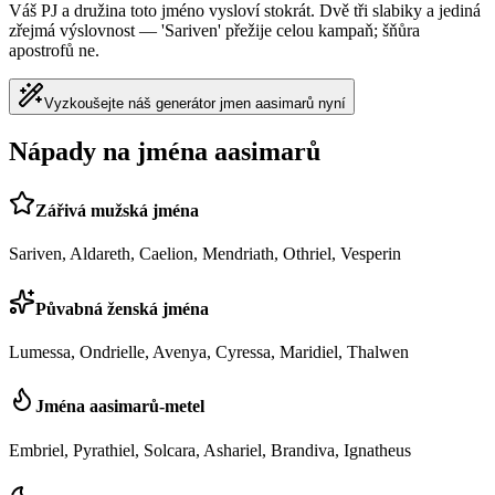
Váš PJ a družina toto jméno vysloví stokrát. Dvě tři slabiky a jediná
zřejmá výslovnost — 'Sariven' přežije celou kampaň; šňůra
apostrofů ne.
Vyzkoušejte náš generátor jmen aasimarů nyní
Nápady na jména aasimarů
Zářivá mužská jména
Sariven, Aldareth, Caelion, Mendriath, Othriel, Vesperin
Půvabná ženská jména
Lumessa, Ondrielle, Avenya, Cyressa, Maridiel, Thalwen
Jména aasimarů-metel
Embriel, Pyrathiel, Solcara, Ashariel, Brandiva, Ignatheus