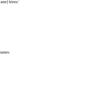
Name] hören.'
 names.