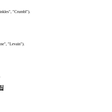
", "Crumbl").
"Levain").
.
팁