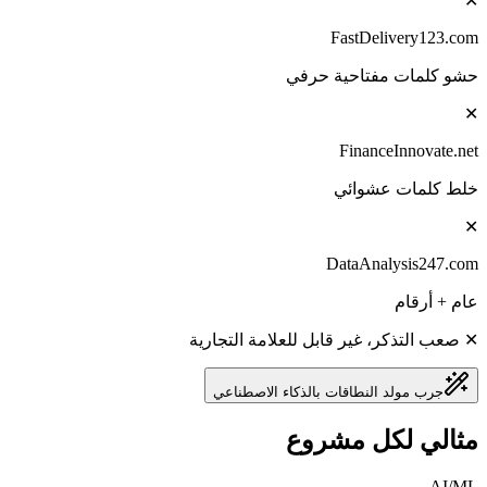
✕
FastDelivery123.com
حشو كلمات مفتاحية حرفي
✕
FinanceInnovate.net
خلط كلمات عشوائي
✕
DataAnalysis247.com
عام + أرقام
✕ صعب التذكر، غير قابل للعلامة التجارية
جرب مولد النطاقات بالذكاء الاصطناعي
مثالي لكل مشروع
AI/ML