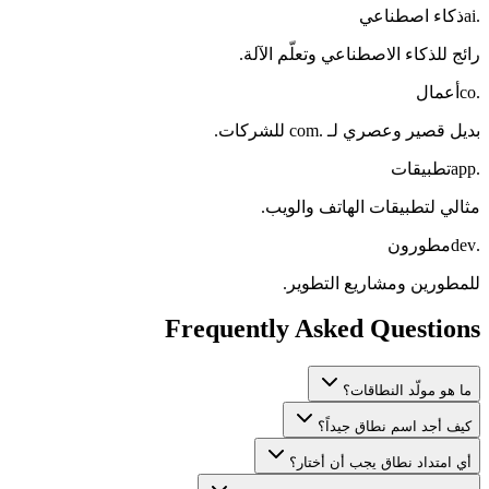
.ai
ذكاء اصطناعي
رائج للذكاء الاصطناعي وتعلّم الآلة.
.co
أعمال
بديل قصير وعصري لـ .com للشركات.
.app
تطبيقات
مثالي لتطبيقات الهاتف والويب.
.dev
مطورون
للمطورين ومشاريع التطوير.
Frequently Asked Questions
ما هو مولّد النطاقات؟
كيف أجد اسم نطاق جيداً؟
أي امتداد نطاق يجب أن أختار؟