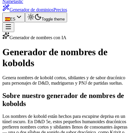
Nametastic
Generador de dominios
Precios
ES
Toggle theme
Generador de nombres con IA
Generador de nombres
de
kobolds
Genera nombres de kobold cortos, sibilantes y de sabor dracónico
para personajes de D&D, madrigueras y PNJ de partidas sueltas.
Sobre nuestro generador de nombres de
kobolds
Los nombres de kobold están hechos para escupirse deprisa en un
túnel oscuro. En D&D 5e, estos pequeños humanoides dracónicos
prefieren nombres cortos y sibilantes llenos de consonantes ásperas
— una o dos sílabas de sonido de sabor dracónico, como Krixit o