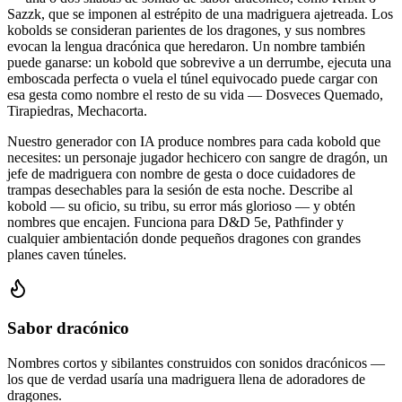
Sazzk, que se imponen al estrépito de una madriguera ajetreada. Los
kobolds se consideran parientes de los dragones, y sus nombres
evocan la lengua dracónica que heredaron. Un nombre también
puede ganarse: un kobold que sobrevive a un derrumbe, ejecuta una
emboscada perfecta o vuela el túnel equivocado puede cargar con
esa gesta como nombre el resto de su vida — Dosveces Quemado,
Tirapiedras, Mechacorta.
Nuestro generador con IA produce nombres para cada kobold que
necesites: un personaje jugador hechicero con sangre de dragón, un
jefe de madriguera con nombre de gesta o doce cuidadores de
trampas desechables para la sesión de esta noche. Describe al
kobold — su oficio, su tribu, su error más glorioso — y obtén
nombres que encajen. Funciona para D&D 5e, Pathfinder y
cualquier ambientación donde pequeños dragones con grandes
planes caven túneles.
Sabor dracónico
Nombres cortos y sibilantes construidos con sonidos dracónicos —
los que de verdad usaría una madriguera llena de adoradores de
dragones.