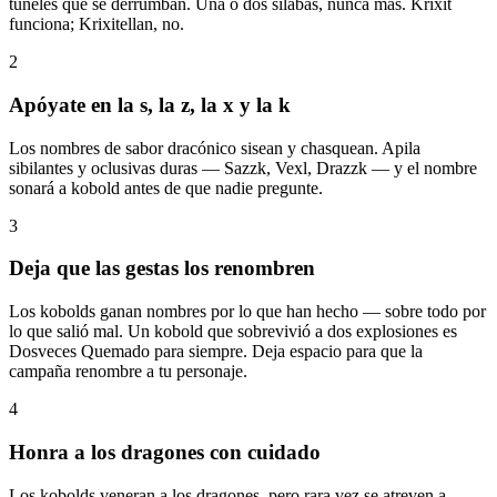
túneles que se derrumban. Una o dos sílabas, nunca más. Krixit
funciona; Krixitellan, no.
2
Apóyate en la s, la z, la x y la k
Los nombres de sabor dracónico sisean y chasquean. Apila
sibilantes y oclusivas duras — Sazzk, Vexl, Drazzk — y el nombre
sonará a kobold antes de que nadie pregunte.
3
Deja que las gestas los renombren
Los kobolds ganan nombres por lo que han hecho — sobre todo por
lo que salió mal. Un kobold que sobrevivió a dos explosiones es
Dosveces Quemado para siempre. Deja espacio para que la
campaña renombre a tu personaje.
4
Honra a los dragones con cuidado
Los kobolds veneran a los dragones, pero rara vez se atreven a