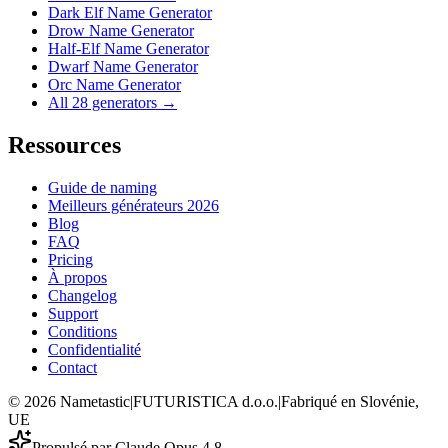
Dark Elf Name Generator
Drow Name Generator
Half-Elf Name Generator
Dwarf Name Generator
Orc Name Generator
All 28 generators →
Ressources
Guide de naming
Meilleurs générateurs 2026
Blog
FAQ
Pricing
À propos
Changelog
Support
Conditions
Confidentialité
Contact
©
2026
Nametastic
|
FUTURISTICA d.o.o.
|
Fabriqué en Slovénie,
UE
Propulsé par Claude Opus 4.8