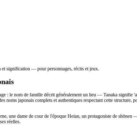
t signification — pour personnages, récits et jeux.
onais
: le nom de famille décrit généralement un lieu — Tanaka signifie 'au m
ère des noms japonais complets et authentiques respectant cette structure,
 une dame de cour de l'époque Heian, un protagoniste de shōnen — et
es réelles.