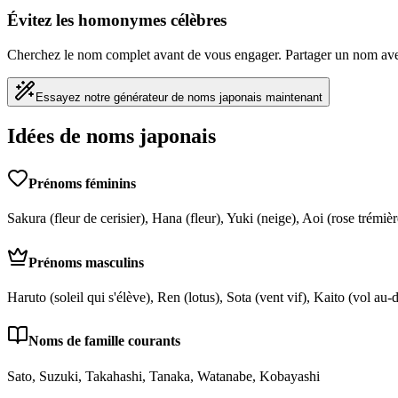
Évitez les homonymes célèbres
Cherchez le nom complet avant de vous engager. Partager un nom avec u
Essayez notre générateur de noms japonais maintenant
Idées de noms japonais
Prénoms féminins
Sakura (fleur de cerisier), Hana (fleur), Yuki (neige), Aoi (rose trémiè
Prénoms masculins
Haruto (soleil qui s'élève), Ren (lotus), Sota (vent vif), Kaito (vol au
Noms de famille courants
Sato, Suzuki, Takahashi, Tanaka, Watanabe, Kobayashi