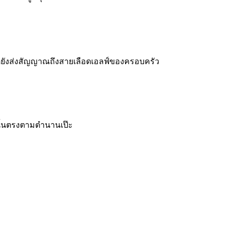
แต่ยังส่งสัญญาณถึงสายเลือดเอลฟ์ของครอบครัว
อนั้นตรงตามตำนานเป๊ะ