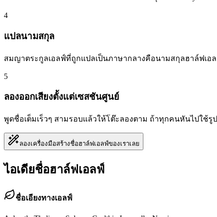
4
แปลนามสกุล
สมญาตระกูลเอลฟ์ที่ถูกแปลเป็นภาษากลางคือนามสกุลฮาล์ฟเอลฟ์สุ
5
ลองออกเสียงตั้งแต่เซสชันศูนย์
พูดชื่อเต็มเร็วๆ สามรอบแล้วให้โต๊ะลองตาม ถ้าทุกคนหันไปใช้รูปย
ลองเครื่องมือสร้างชื่อฮาล์ฟเอลฟ์ของเราเลย
ไอเดียชื่อฮาล์ฟเอลฟ์
ชื่อเอียงทางเอลฟ์