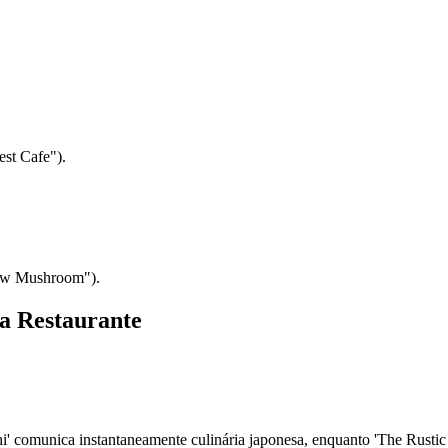
st Cafe").
low Mushroom").
ra Restaurante
i' comunica instantaneamente culinária japonesa, enquanto 'The Rustic