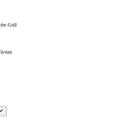
obe Grill
lysian