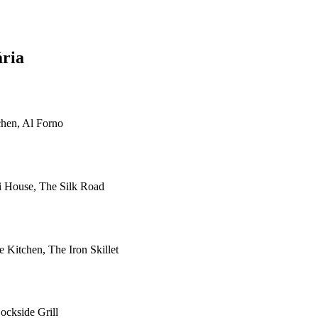
ária
chen, Al Forno
 House, The Silk Road
 Kitchen, The Iron Skillet
ockside Grill