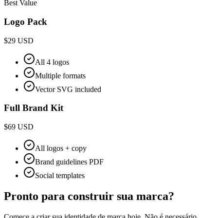
Best Value
Logo Pack
$
29
USD
All 4 logos
Multiple formats
Vector SVG included
Full Brand Kit
$
69
USD
All logos + copy
Brand guidelines PDF
Social templates
Pronto para construir sua marca?
Comece a criar sua identidade de marca hoje. Não é necessário