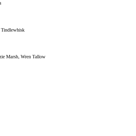
a
 Tindlewhisk
zie Marsh, Wren Tallow